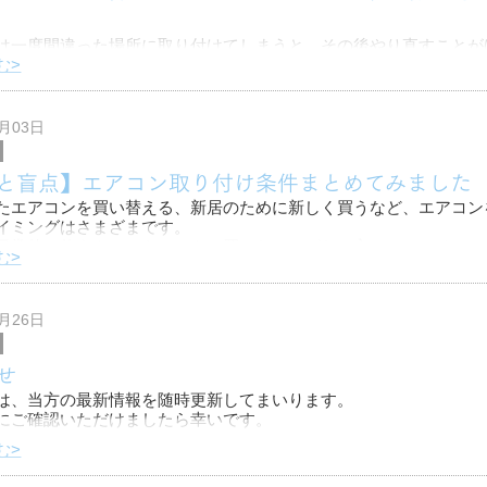
は一度間違った場所に取り付けてしまうと、その後やり直すことが
ないので、新しく購入したり、新築のお家に取り付けるときは慎重
む>
。
こに取り付ければ効率良く空調が整うのか、気になるところではな
6月03日
と盲点】エアコン取り付け条件まとめてみました
たエアコンを買い替える、新居のために新しく買うなど、エアコン
イミングはさまざまです。
日常的に使うものであっても、買ったことがない方にとっては、エ
む>
と未知の領域ですよね。大手量販店などが
0月26日
せ
は、当方の最新情報を随時更新してまいります。
にご確認いただけましたら幸いです。
む>