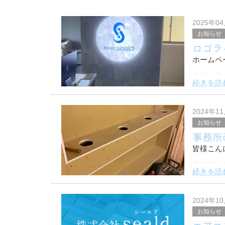
2025年0
お知らせ
ロゴラ
ホームペ
最近、見
続きを読
今回は、
ようと思
2024年1
お知らせ
事務所
皆様こん
事務所改
続きを読
今回は事
間接照明
2024年1
お知らせ