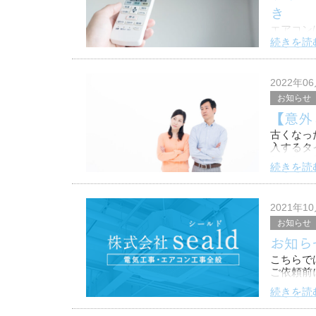
き
エアコン
んどでき
続きを読
りますね
また、ど
2022年0
お知らせ
【意外
古くなっ
入するタ
しかし、
続きを読
ンは意外
2021年1
お知らせ
お知ら
こちらで
ご依頼前
続きを読