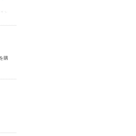
ほと
にな
を購
アコ