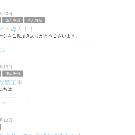
4月20日
施工事例
求人情報
イト導入！！
ージをご覧頂きありがとうございます。
かける事もありますロゴライトを我が社でも導入いたしました！
む>
試験的な意味合いでの導入ですが、将来的にはもっと大きな物を導
っております。
1月13日
施工事例
改装工事
にちは
装工事着々と進んでおります
む>
務所天井部分に新しく取り付けた
を公開したいと思います！
0月10日