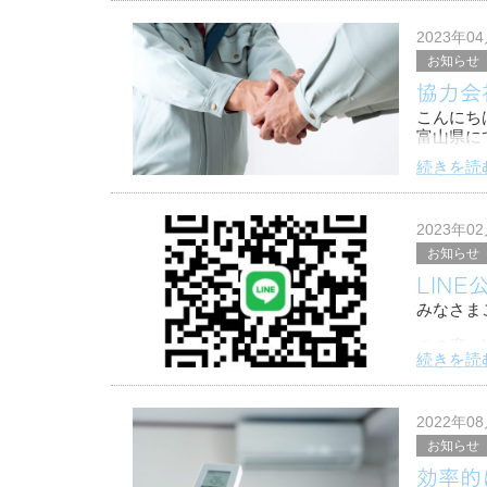
T様、ご
2023年0
お知らせ
こちらが
協力会
こんにち
富山県に
す。
続きを読
弊社では
様を、協
2023年0
お知らせ
LIN
みなさま
この度、
続きを読
LINE
ディーか
2022年0
お知らせ
効率的