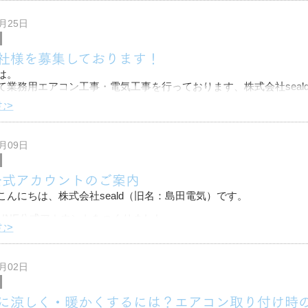
依頼、掲載許可ありがとうございます！
4月25日
施工事例です。
社様を募集しております！
は。
て業務用エアコン工事・電気工事を行っております、株式会社seal
む>
、主に業務用エアコン・ルームエアコンや、電気工事を行っている
力会社として募集しております。
2月09日
E公式アカウントのご案内
こんにちは、株式会社seald（旧名：島田電気）です。
LINE公式アカウントをつくりました。
む>
でのやり取りですと、工事についての連絡や打合わせ、ご依頼などが
つ手軽に行えま
8月02日
に涼しく・暖かくするには？エアコン取り付け時