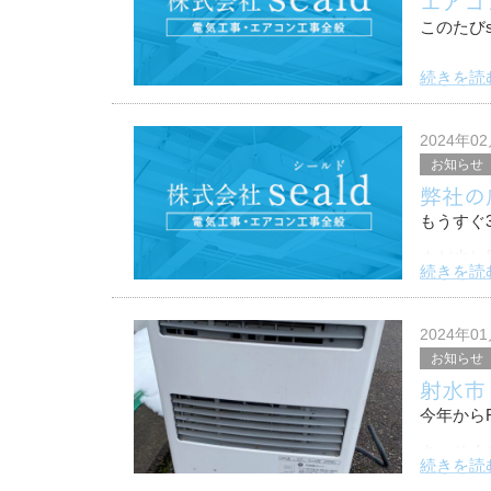
エアコ
このたび
続きを読
実はエア
暖房の効
2024年0
そしてエ
お知らせ
弊社の
もうすぐ
まだ少し
続きを読
さて、今
その紹介を
2024年0
お知らせ
次のUR
射水市
今年から
さっそく
続きを読
射水市の