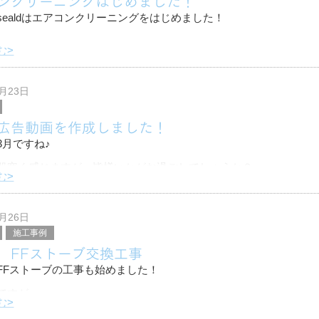
ンクリーニングはじめました！
sealdはエアコンクリーニングをはじめました！
む>
コンは定期的なクリーニングをしないとカビによる臭いや健康被害
率が下がってしまいます
2月23日
アコンの効率が
広告動画を作成しました！
3月ですね♪
肌寒く感じますが、皆様いかがお過ごしでしょうか？
む>
回は弊社の簡単な広告動画を作成しましたので
させて頂きたく思います!(^^)!
1月26日
施工事例
 FFストーブ交換工事
FFストーブの工事も始めました！
ですが
む>
お客様から FFストーブ交換のご依頼を頂きました！