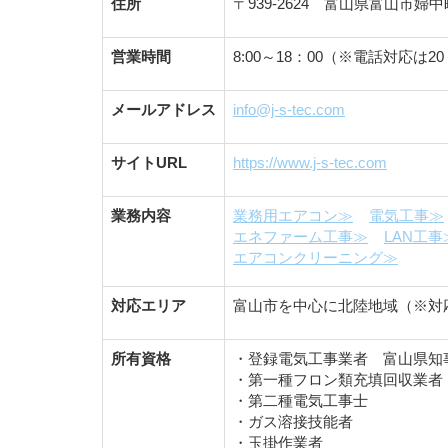
住所
〒939-2624 富山県富山市婦中
営業時間
8:00～18：00（※電話対応は
メールアドレス
info@j-s-tec.com
サイトURL
https://www.j-s-tec.com
業務内容
業務用エアコン≫
電気工事≫
エネファーム工事≫
LAN工事
エアコンクリーニング≫
対応エリア
富山市を中心に北陸地域（※対
所有資格
・登録電気工事業者 富山県知事登
・第一種フロン類充填回収業者 16
・第二種電気工事士
・ガス溶接技能者
・玉掛作業者