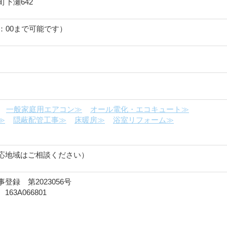
町下瀬642
20：00まで可能です）
一般家庭用エアコン≫
オール電化・エコキュート≫
≫
隠蔽配管工事≫
床暖房≫
浴室リフォーム≫
応地域はご相談ください）
録 第2023056号
3A066801