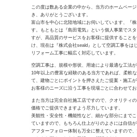
この度は数ある企業の中から、当方のホームページ
き、ありがとうございます。
富山市を中心に北陸地域にお伺いしています、『株式会
す。もともとは『島田電気』という個人事業でスタ
すが、高品質のサービスをお客様に提供することを
け、現在は『株式会社seald』として空調工事をは
リフォーム工事に幅広く対応しています。
空調工事は、規模や形状、用途により最適な工法が
10年以上の豊富な経験のある当方であれば、柔軟
て、建物ごとにポイントを押さえたご提案・施工が
お客様のニーズに沿う工事を現場ごとに合わせてお
また当方は完全自社施工店ですので、クオリティの
価格でご提供できますよう尽力しています。
美観性・安全性・機能性など、細かな部分にまでこ
ていますので、もちろん仕上がりのよさには自信が
アフターフォロー体制も万全に整えていますので、