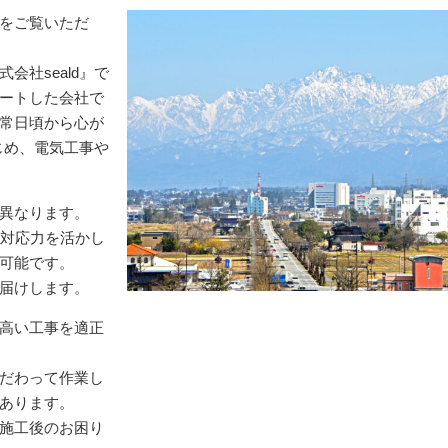
をご覧いただ
社seald』で
ートした会社で
常日頃から心が
じめ、電気工事や
異なります。
な対応力を活かし
可能です。
届けします。
高い工事を適正
だわって作業し
あります。
施工後のお困り